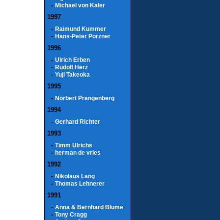
-
Michael von Kaler
1997
-
Raimund Kummer
-
Hans-Peter Porzner
1996
-
Ulrich Erben
-
Rudolf Herz
-
Yuji Takeoka
1995
-
Norbert Prangenberg
1994
-
Gerhard Richter
1993
-
Timm Ulrichs
-
herman de vries
1992
-
Nikolaus Lang
-
Thomas Lehnerer
1991
-
Anna & Bernhard Blume
-
Tony Cragg