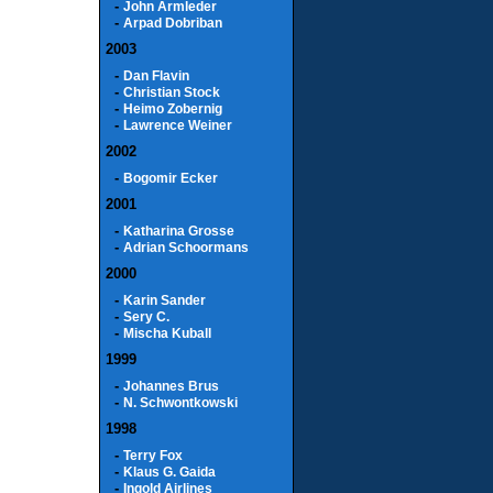
-
John Armleder
-
Arpad Dobriban
2003
-
Dan Flavin
-
Christian Stock
-
Heimo Zobernig
-
Lawrence Weiner
2002
-
Bogomir Ecker
2001
-
Katharina Grosse
-
Adrian Schoormans
2000
-
Karin Sander
-
Sery C.
-
Mischa Kuball
1999
-
Johannes Brus
-
N. Schwontkowski
1998
-
Terry Fox
-
Klaus G. Gaida
-
Ingold Airlines