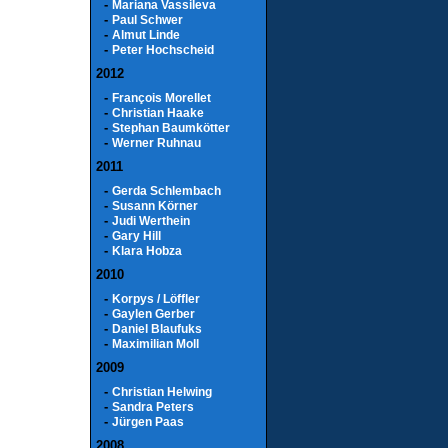
-
Mariana Vassileva
-
Paul Schwer
-
Almut Linde
-
Peter Hochscheid
2012
-
François Morellet
-
Christian Haake
-
Stephan Baumkötter
-
Werner Ruhnau
2011
-
Gerda Schlembach
-
Susann Körner
-
Judi Werthein
-
Gary Hill
-
Klara Hobza
2010
-
Korpys / Löffler
-
Gaylen Gerber
-
Daniel Blaufuks
-
Maximilian Moll
2009
-
Christian Helwing
-
Sandra Peters
-
Jürgen Paas
2008