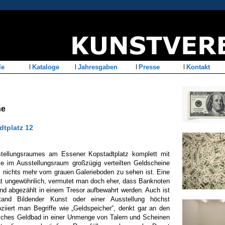
le
Kataloge
Jahresgaben
Presse
Kontakt
ne
dtplatz 12
ellungsraumes am Essener Kopstadtplatz komplett mit
ie im Ausstellungsraum großzügig verteilten Geldscheine
s nichts mehr vom grauen Galerieboden zu sehen ist. Eine
 Tat ungewöhnlich, vermutet man doch eher, dass Banknoten
und abgezählt in einem Tresor aufbewahrt werden. Auch ist
and Bildender Kunst oder einer Ausstellung höchst
ziiert man Begriffe wie „Geldspeicher“, denkt gar an den
liches Geldbad in einer Unmenge von Talern und Scheinen