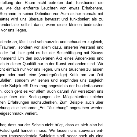
llung den Raum nicht betreten darf, funktioniert die
na, wie das entfernte Leuchten von etwas Erhabenem,
Benjamin in seiner Definition von Aura sicher niemals mit
te) wird uns überaus bewusst und funktioniert als zu
zendentalie selbst dann, wenn diese kleinen bedruckten
vor uns liegen.
ndende an, lässt und schmunzeln und schaudern zugleich,
 Träumen, sondern vor allem dazu, unseren Verstand und
 der Tat: hier geht es bei der Beschäftigung mit Sixays
sonnement! Um den souveränen Akt eines Andenkens und
ch in dieser Qualität nur in der Kunst vorhanden sind. Wir
cht einfach nur vor uns liegen, um uns täuschen zu lassen
gen oder auch eine (vordergründige) Kritik am zur Zeit
zufallen, sondern wir sehen und empfinden uns zugleich
ende Subjekte!!! Dies mag angesichts der hunderttausend
n, doch geht es vor allem auch darum! Wir versetzen uns
age über die Bedingungen der Möglichkeiten solcher
hen Erfahrungen nachzudenken. Zum Beispiel auch über
schung eine heilsame „Ent-Täuschung“ angesehen werden
Beigeschmack verliert.
r, dass nur der Schein nicht trügt, dass es sich also bei
Falschgeld handeln muss. Wir lassen uns souverän ent-
eben transzendentale Subjekte sind) sogar noch als eine