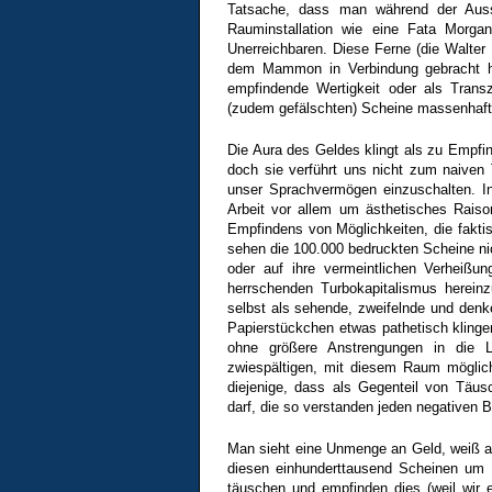
Tatsache, dass man während der Ausste
Rauminstallation wie eine Fata Morga
Unerreichbaren. Diese Ferne (die Walter 
dem Mammon in Verbindung gebracht hät
empfindende Wertigkeit oder als Trans
(zudem gefälschten) Scheine massenhaft 
Die Aura des Geldes klingt als zu Empfi
doch sie verführt uns nicht zum naiven
unser Sprachvermögen einzuschalten. In
Arbeit vor allem um ästhetisches Rai
Empfindens von Möglichkeiten, die faktis
sehen die 100.000 bedruckten Scheine ni
oder auf ihre vermeintlichen Verheißun
herrschenden Turbokapitalismus herein
selbst als sehende, zweifelnde und denk
Papierstückchen etwas pathetisch klinge
ohne größere Anstrengungen in die L
zwiespältigen, mit diesem Raum möglic
diejenige, dass als Gegenteil von Täu
darf, die so verstanden jeden negativen 
Man sieht eine Unmenge an Geld, weiß abe
diesen einhunderttausend Scheinen um 
täuschen und empfinden dies (weil wir 