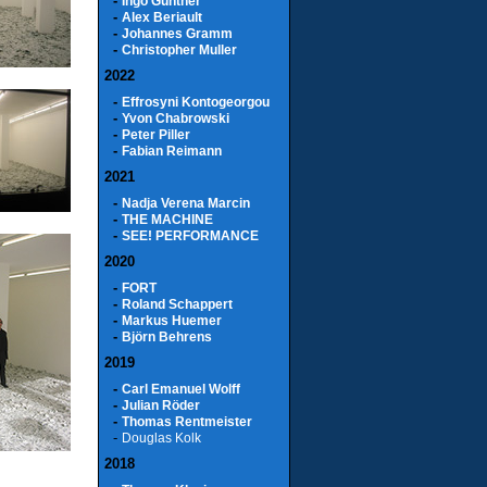
-
Ingo Günther
-
Alex Beriault
-
Johannes Gramm
-
Christopher Muller
2022
-
Effrosyni Kontogeorgou
-
Yvon Chabrowski
-
Peter Piller
-
Fabian Reimann
2021
-
Nadja Verena Marcin
-
THE MACHINE
-
SEE! PERFORMANCE
2020
-
FORT
-
Roland Schappert
-
Markus Huemer
-
Björn Behrens
2019
-
Carl Emanuel Wolff
-
Julian Röder
-
Thomas Rentmeister
-
Douglas Kolk
2018