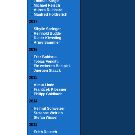
-
Thomas Klegin
-
Michael Reisch
-
Aurora Reinhard
-
Manfred Holtfrerich
2017
-
Sibylle Springer
-
Reinhold Budde
-
Dieter Kiessling
-
Arme Sammler
2016
-
Fritz Balthaus
-
Tobias Venditti
-
Ein weiteres Beispiel...
-
Juergen Staack
2015
-
Almut Linde
-
Frantiček Klossner
-
Philipp Goldbach
2014
-
Helmut Schweizer
-
Susanne Weirich
-
Stefan Wissel
2013
-
Erich Reusch