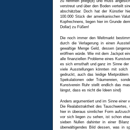
zu nehmen pflegt(e) und muss angesich
verstreut und über den Boden verteilt s
abschätzbar. Doch hat der Künstler hie
100.000 Stück der amerikanischen Valu
Kopfrechnens, liegen hier im Grunde dem 
Dollar) zu Füßen!
Die noch immer den Weltmarkt bestimm
durch die Verlagerung in einen Ausste
gewaltige Menge Geld, dessen (angenom
eröffnen würde. Wie mit dem Jackpot ein
alle finanziellen Probleme eines Kunstve
es sich ernsthaft und ganz im Sinne der
viele Ausstellungen könnten mit solch 
gedruckt, auch das leidige Mietproblem
Spekulationen oder Träumereien, sond
Kunstverein Ruhr stellt endlich das ma
längst, dass es nicht die Ideen sind)
Anders argumentiert und im Sinne einer v
Die Realabstraktheit des Tauschwertes,
hier in überaus sinnlicher Form aufzusc
vor sich liegen zu sehen, ist schon etw
sieben Nullen dahinter in einer Bilanz
überwältigendes Bild dessen, was in spr