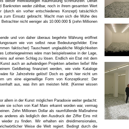
ts dieser merkwürdigen Raumfüllung schmunzeln. Derart
ind Banknoten weder zählbar, noch in ihrem gesamten Wert
r (durch ein vorher entschiedenes Konzept) tatsächlich
ta zum Einsatz gebracht. Macht man sich die Mühe des
Betrachter nicht weniger als 10.000.000 $ (zehn Millionen
ende und von daher überaus begehrte Währung eröffnet
llungsraum wie von selbst neue Bedeutungsfelder. Eine
men faktischer) Tauschwert unglaubliche Möglichkeiten
es Lotteriegewinnes wäre man beispielsweise in der Lage,
reins auf einen Schlag zu lösen. Endlich ein Etat mit dem
 Kunst auch an aufwändigen Projekten arbeiten ließe! Wie
einem Geldbetrag finanziert werden, wie viele Kataloge
 wäre für Jahrzehnte gelöst! Doch es geht hier nicht um
ern um eine eigenwillige Form von Konzeptkunst: Der
ssenhaft aus, was ihm am meisten fehlt. (Kenner wissen
or allem in der Kunst möglichen Paradoxie weiter gedacht:
 wie sie schon von Karl Marx erkannt worden war, vermag
heinen. Zehn Millionen Dollar als raumfüllende Maßnahme
as anderes als lediglich den Ausdruck der Ziffer Eins mit
 wieder zu finden. Wir erhalten ein dreidimensionales,
ichwörtlicher Weise die Welt regiert. Bedingt durch die