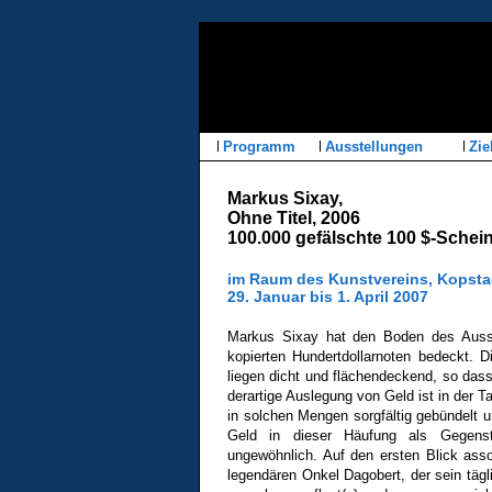
Programm
Ausstellungen
Zie
Markus Sixay,
Ohne Titel, 2006
100.000 gefälschte 100 $-Schei
im Raum des Kunstvereins, Kopsta
29. Januar bis 1. April 2007
Markus Sixay hat den Boden des Ausst
kopierten Hundertdollarnoten bedeckt. D
liegen dicht und flächendeckend, so das
derartige Auslegung von Geld ist in der
in solchen Mengen sorgfältig gebündelt 
Geld in dieser Häufung als Gegenst
ungewöhnlich. Auf den ersten Blick asso
legendären Onkel Dagobert, der sein täg