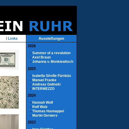
Links
Ausstellungen
2026
-
Summer of a revolution
-
Axel Braun
-
Johanna v. Monkiewitsch
2025
-
Isabella Séville Fürnkäs
-
Manuel Franke
-
Andreas Golinski
-
INTERMEZZO
2024
-
Hannah Wolf
-
Rolf Walz
-
Thomas Hannappel
-
Martin Gerwers
2023