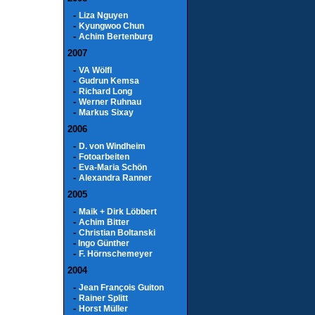
-
Liza Nguyen
-
Kyungwoo Chun
-
Achim Bertenburg
2007
-
VA Wölfl
-
Gudrun Kemsa
-
Richard Long
-
Werner Ruhnau
-
Markus Sixay
2006
-
D. von Windheim
-
Fotoarbeiten
-
Eva-Maria Schön
-
Alexandra Ranner
2005
-
Maik + Dirk Löbbert
-
Achim Bitter
-
Christian Boltanski
-
Ingo Günther
-
F. Hörnschemeyer
2004
-
Jean François Guiton
-
Rainer Splitt
-
Horst Müller