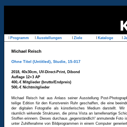
Programm
Ausstellungen
Ziele
Kataloge
Ja
Michael Reisch
Ohne Titel (Untitled), Studie, 15-017
2018, 40x30cm, UV-Direct-Print, Dibond
Auflage 12+3 AP
400,-€ Mitglieder (brutto/Endpreis)
500,-€ Nichtmitglieder
Michael Reisch hat aus Anlass seiner Ausstellung Post-Photograph
teilige Edition für den Kunstverein Ruhr geschaffen, die eine beei
der digitalen Fotografie als künstlerisches Medium darstellt. Wir 
räumlich wirkende Strukturen, die prima Vista an lamellenartige Schi
Stoffen erinnern. Dieses durchaus „gegenständlich“ anmutende Foto 
unter Zuhilfenahme von Bildprogrammen in einem Computer generiert, 