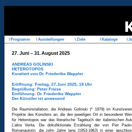
Programm
Ausstellungen
Ziele
Kataloge
Ja
27. Juni – 31. August 2025
ANDREAS GOLINSKI
HETEROTOPOS
Kuratiert von Dr. Friederike Wappler
Eröffnung: Freitag, 27.Juni 2025, 19 Uhr
Begrüßung: Peter Friese
Einführung: Dr. Friederike Wappler
Der Künstler ist anwesend
Die Rauminstallation, die Andreas Golinski (* 1979) im Kunstverein
Projekte des Künstlers an, die den jeweiligen Ort in besonderer Wei
für Heterotopos war das literarische Tagebuch der italienischen Aut
L’altra Verita. Die dokufiktionale Erzählung der von Pier Paol
Romanautorin, die zehn Jahre lang (1953-1963) in einer geschloss