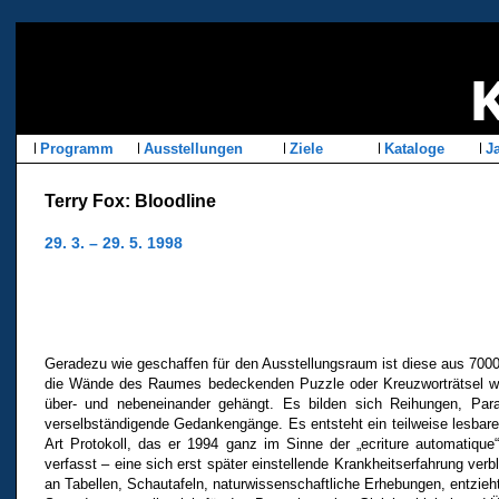
Programm
Ausstellungen
Ziele
Kataloge
Ja
Terry Fox: Bloodline
29. 3. – 29. 5. 1998
Geradezu wie geschaffen für den Ausstellungsraum ist diese aus 7000
die Wände des Raumes bedeckenden Puzzle oder Kreuzworträtsel we
über- und nebeneinander gehängt. Es bilden sich Reihungen, Paral
verselbständigende Gedankengänge. Es entsteht ein teilweise lesbarer 
Art Protokoll, das er 1994 ganz im Sinne der „ecriture automatique“
verfasst – eine sich erst später einstellende Krankheitserfahrung verbl
an Tabellen, Schautafeln, naturwissenschaftliche Erhebungen, entzieht