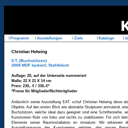
Programm
Ausstellungen
Ziele
Kataloge
Ja
Christian Helwing
0.T. (Buchstützen)
2009 MDF lackiert, Stahlblech
Auflage: 20, auf der Unterseite nummeriert
Maße: 22 X 21 X 14 cm
Preis: 230,- € / 330,-€*
*Preise für Mitglieder/Nichtmitglieder
Anlässlich seiner Ausstellung EAT. schuf Christian Helwing diese
Objekte. Auf den ersten Blick wie abstrakte Skulpturen anmutend, erw
Buchstützen, welche ideal dazu geeignet sind eine Schriftenreihe, w
Kunstverein Ruhr von links und rechts zu stabilisieren. Für sich betra
Elemente seiner Rauminstallation en miniature: Wir erkennen d
Ausstellungsraum des Kunstvereins gehören, den grauen Beton