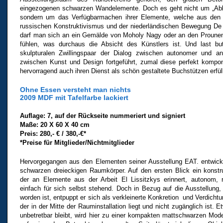
eingezogenen schwarzen Wandelemente. Doch es geht nicht um „Abbi
sondern um das Verfügbarmachen ihrer Elemente, welche aus den
russischen Konstruktivismus und der niederländischen Bewegung De
darf man sich an ein Gemälde von Moholy Nagy oder an den Prounen
fühlen, was durchaus die Absicht des Künstlers ist. Und last bu
skulpturalen Zwillingspaar der Dialog zwischen autonomer und a
zwischen Kunst und Design fortgeführt, zumal diese perfekt kompon
hervorragend auch ihren Dienst als schön gestaltete Buchstützen erfül
Ohne Essen versteht man nichts
2009 MDF mit Tafelfarbe lackiert
Auflage: 7, auf der Rückseite nummeriert und signiert
Maße: 20 X 60 X 40 cm
Preis: 280,- € / 380,-€*
*Preise für Mitglieder/Nichtmitglieder
Hervorgegangen aus den Elementen seiner Ausstellung EAT. entwicke
schwarzen dreieckigen Raumkörper. Auf den ersten Blick ein konstru
der an Elemente aus der Arbeit El Lissitzkys erinnert, autonom, 
einfach für sich selbst stehend. Doch in Bezug auf die Ausstellung,
worden ist, entpuppt er sich als verkleinerte Konkretion und Verdic
der in der Mitte der Rauminstallation liegt und nicht zugänglich ist.
unbetretbar bleibt, wird hier zu einer kompakten mattschwarzen Mode