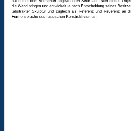
auf seiner dem Betrachter abgewandten Seite lässt sich dieses Obje
die Wand bringen und entwickelt je nach Entscheidung seines Besitzer
„abstrakte“ Skulptur und zugleich als Referenz und Reverenz an 
Formensprache des russischen Konstruktivismus.