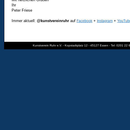
Ihr
Peter Friese
Immer aktuell:
@kunstvereinruhr
auf
+
+
Facebook
Instagram
YouTub
Kunstverein Ruhr e.V. - Kopstadtplatz 12 - 45127 Essen - Tel: 0201 22 